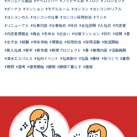
カジュアル面談
デベロッパー
フットサル部
ブログ
プロジェクト
ボーナス
マンション
モデルルーム
ヨシコン
ヨシコンのリアル
ヨシコンの人
ヨシコンの仕事
ヨシコン採用担当
ランチ
リニューアル
仕事内容
仕事始め
休日
会社説明
入社式
内定者
内定者懇親会
再会
冬休み
出会い
分譲マンション
別れ
協賛
夏
女子会
就職
年末年始
懇親会
採用担当
採用活動
放送開始
新入社員
新卒
新年度
新規プロジェクト
春
業務内容
活動再開
清水エスパルス
社内イベント
社員旅行
社風
藤枝
街づくり
裏側
質問
選考
選考開始
静岡
静岡で暮らす
面接