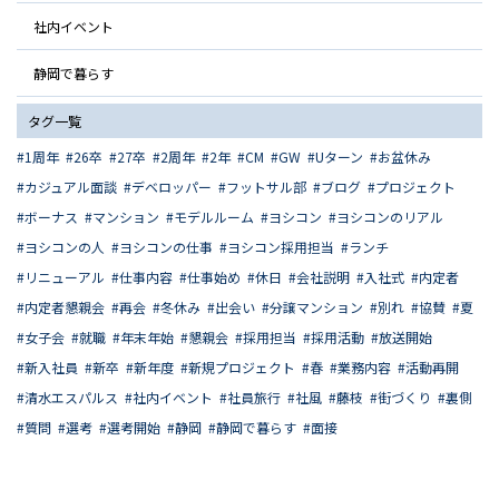
社内イベント
静岡で暮らす
タグ一覧
1周年
26卒
27卒
2周年
2年
CM
GW
Uターン
お盆休み
カジュアル面談
デベロッパー
フットサル部
ブログ
プロジェクト
ボーナス
マンション
モデルルーム
ヨシコン
ヨシコンのリアル
ヨシコンの人
ヨシコンの仕事
ヨシコン採用担当
ランチ
リニューアル
仕事内容
仕事始め
休日
会社説明
入社式
内定者
内定者懇親会
再会
冬休み
出会い
分譲マンション
別れ
協賛
夏
女子会
就職
年末年始
懇親会
採用担当
採用活動
放送開始
新入社員
新卒
新年度
新規プロジェクト
春
業務内容
活動再開
清水エスパルス
社内イベント
社員旅行
社風
藤枝
街づくり
裏側
質問
選考
選考開始
静岡
静岡で暮らす
面接