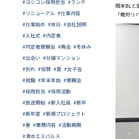
ヨシコン採用担当
ランチ
岡本BL
リニューアル
仕事内容
「絶対リ
仕事始め
休日
会社説明
入社式
内定者
内定者懇親会
再会
冬休み
出会い
分譲マンション
別れ
協賛
夏
女子会
就職
年末年始
懇親会
採用担当
採用活動
放送開始
新入社員
新卒
新年度
新規プロジェクト
春
業務内容
活動再開
清水エスパルス