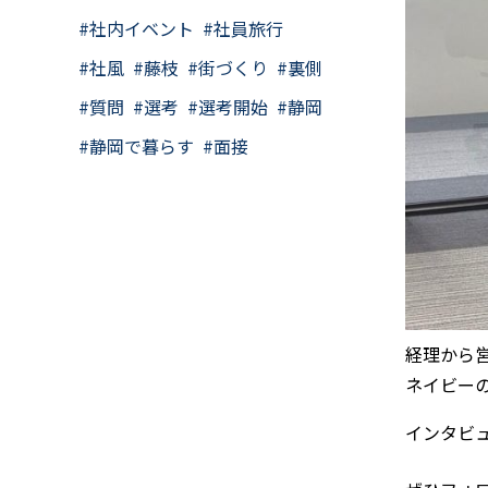
社内イベント
社員旅行
社風
藤枝
街づくり
裏側
質問
選考
選考開始
静岡
静岡で暮らす
面接
経理から
ネイビー
インタビュ