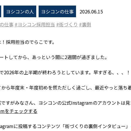
ヨシコンの人
ヨシコンの仕事
2026.06.15
の仕事
ヨシコン採用担当
街づくり
裏側
は！採用担当のでらこです。
タートしてから、あっという間に2週間が過ぎました。
で2026年の上半期が終わろうとしています。早すぎる、、、！
てから年度末・年度初めを慌ただしく過ごし、最近やっと落ち
ですがみなさん、ヨシコンの公式Instagramのアカウントは
agramをチェックする
stagramに投稿するコンテンツ「街づくりの裏側インタビュ