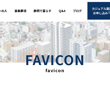
カジュアル面
ンの人
募集要項
静岡で暮らす
Q&A
ブログ
お申し込み
FAVICON
favicon