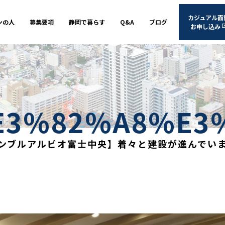
カジュアル面
ンの人
募集要項
静岡で暮らす
Q&A
ブログ
お申し込み
E3%82%A8%E3
ンブルアルビオ富士中央】着々と建設が進んでい