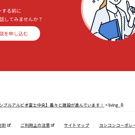
ーする前に
話してみませんか？
談を申し込む
ンブルアルビオ富士中央】着々と建設が進んでいます！
>
living_B
方針
ご利用上の注意
サイトマップ
ヨシコンコーポレ