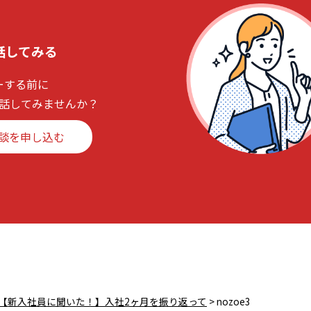
話してみる
ーする前に
話してみませんか？
談を申し込む
【新入社員に聞いた！】入社2ヶ月を振り返って
>
nozoe3